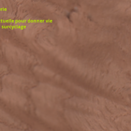
rie
tuelle pour donner vie
 surcyclage